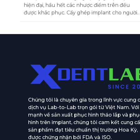
hiện đại, hầu hết các nhược điểm trên đều
được khắc phục. Cấy ghép implant cho người
mất toàn bộ răng là bước đột phá lớn nhất
trong nha khoa thẩm mỹ.
Chúng tôi là chuyên gia trong lĩnh vực cung 
dịch vụ Lab-to-Lab trọn gói từ Việt Nam. Với
mạnh về sản xuất phục hình tháo lắp và phụ
hình trên implant, chúng tôi cam kết cung c
sản phẩm đạt tiêu chuẩn thị trường Hoa Kỳ,
được chứng nhận bởi FDA và ISO.