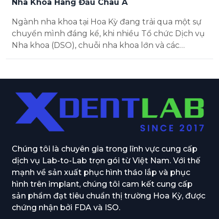
Nha Khoa Hàng Đầu Châu Á
Ngành nha khoa tại Hoa Kỳ đang trải qua một sự
chuyển mình đáng kể, khi nhiều Tổ chức Dịch vụ
Nha khoa (DSO), chuỗi nha khoa lớn và các
phòng khám nha khoa ngày càng chuyển sang
các giải pháp thuê ngo...
Chúng tôi là chuyên gia trong lĩnh vực cung cấp
dịch vụ Lab-to-Lab trọn gói từ Việt Nam. Với thế
mạnh về sản xuất phục hình tháo lắp và phục
hình trên implant, chúng tôi cam kết cung cấp
sản phẩm đạt tiêu chuẩn thị trường Hoa Kỳ, được
chứng nhận bởi FDA và ISO.