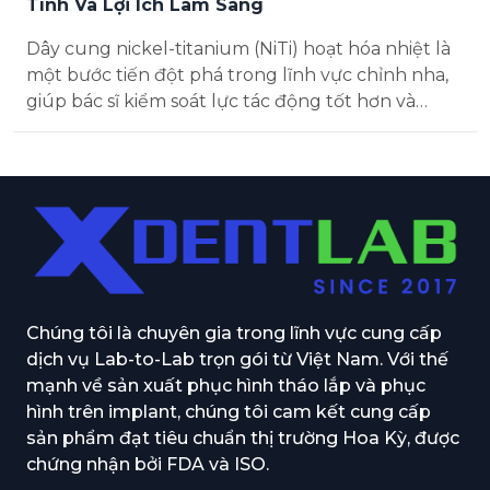
Tính Và Lợi Ích Lâm Sàng
Dây cung nickel-titanium (NiTi) hoạt hóa nhiệt là
một bước tiến đột phá trong lĩnh vực chỉnh nha,
giúp bác sĩ kiểm soát lực tác động tốt hơn và
nâng cao sự thoải mái cho bệnh nhân. Loại dây
này tận dụ...
Chúng tôi là chuyên gia trong lĩnh vực cung cấp
dịch vụ Lab-to-Lab trọn gói từ Việt Nam. Với thế
mạnh về sản xuất phục hình tháo lắp và phục
hình trên implant, chúng tôi cam kết cung cấp
sản phẩm đạt tiêu chuẩn thị trường Hoa Kỳ, được
chứng nhận bởi FDA và ISO.