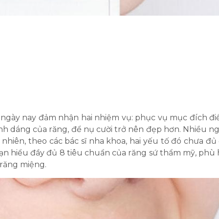
 ngày nay đảm nhận hai nhiệm vụ: phục vụ mục đích điề
ình dáng của răng, để nụ cười trở nên đẹp hơn. Nhiều ng
hiên, theo các bác sĩ nha khoa, hai yếu tố đó chưa đ
 bạn hiểu đầy đủ 8 tiêu chuẩn của răng sứ thẩm mỹ, ph
 răng miệng.