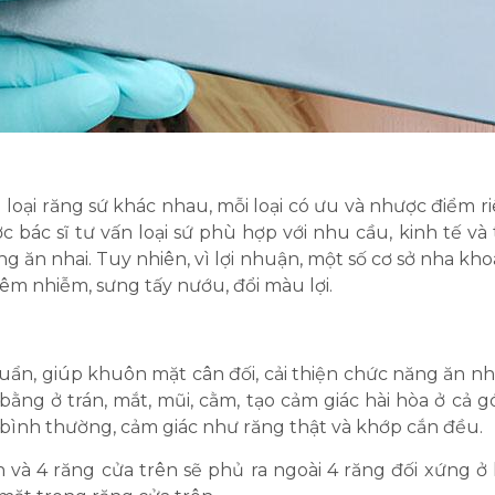
 loại răng sứ khác nhau, mỗi loại có ưu và nhược điểm ri
bác sĩ tư vấn loại sứ phù hợp với nhu cầu, kinh tế và 
 ăn nhai. Tuy nhiên, vì lợi nhuận, một số cơ sở nha kh
iêm nhiễm, sưng tấy nướu, đổi màu lợi.
n, giúp khuôn mặt cân đối, cải thiện chức năng ăn nha
bằng ở trán, mắt, mũi, cằm, tạo cảm giác hài hòa ở cả g
 bình thường, cảm giác như răng thật và khớp cắn đều.
h và 4 răng cửa trên sẽ phủ ra ngoài 4 răng đối xứng ở