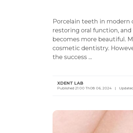
Porcelain teeth in modern d
restoring oral function, an
becomes more beautiful. Ma
cosmetic dentistry. However
the success ...
XDENT LAB
Published 21:00 Th08 06, 2024
|
Updated