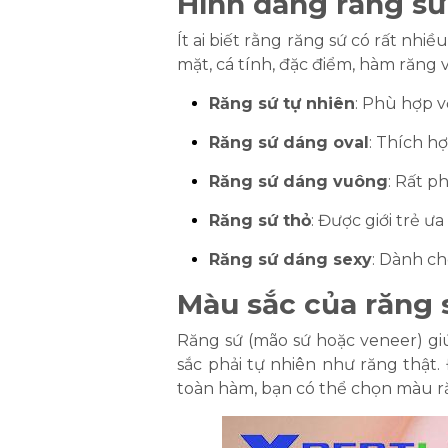
Hình dáng răng sứ
Ít ai biết rằng răng sứ có rất n
mặt, cá tính, đặc điểm, hàm răng 
Răng sứ tự nhiên
: Phù hợp v
Răng sứ dáng oval
: Thích h
Răng sứ dáng vuông
: Rất p
Răng sứ thỏ
: Được giới trẻ ư
Răng sứ dáng sexy
: Dành ch
Màu sắc của răng 
Răng sứ (mão sứ hoặc veneer) gi
sắc phải tự nhiên như răng thật.
toàn hàm, bạn có thể chọn màu ră