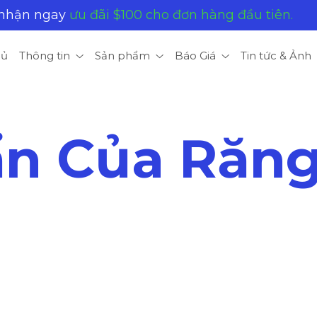
 nhận ngay
ưu đãi $100 cho đơn hàng đầu tiên.
hủ
Thông tin
Sản phẩm
Báo Giá
Tin tức & Ảnh
ẩn Của Răn