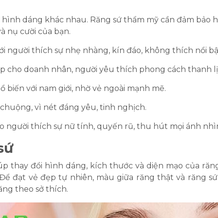
hiều hình dáng khác nhau. Răng sứ thẩm mỹ cần đảm bảo 
và nụ cười của bạn.
ới người thích sự nhẹ nhàng, kín đáo, không thích nổi bậ
ợp cho doanh nhân, người yêu thích phong cách thanh lị
hổ biến với nam giới, nhờ vẻ ngoài mạnh mẽ.
a chuộng, vì nét đáng yêu, tinh nghịch.
o người thích sự nữ tính, quyến rũ, thu hút mọi ánh nhì
sứ
úp thay đổi hình dáng, kích thước và diện mạo của ră
 Để đạt vẻ đẹp tự nhiên, màu giữa răng thật và răng 
ng theo sở thích.