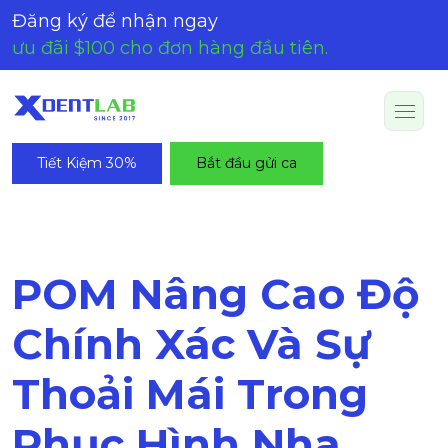
Đăng ký để nhận ngay
ưu đãi $100 cho đơn hàng đầu tiên.
Tiết Kiệm 30%
Bắt đầu gửi ca
POM Nâng Cao Độ
Chính Xác Và Sự
Thoải Mái Trong
Phục Hình Nha