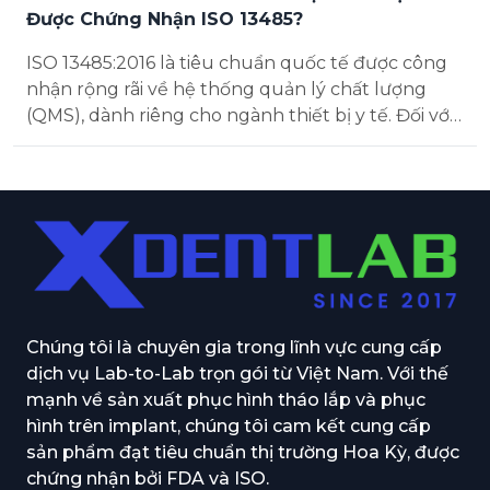
Được Chứng Nhận ISO 13485?
ISO 13485:2016 là tiêu chuẩn quốc tế được công
nhận rộng rãi về hệ thống quản lý chất lượng
(QMS), dành riêng cho ngành thiết bị y tế. Đối với
các labo nha khoa tại Việt Nam, đạt chứng nhận
ISO 13485...
Chúng tôi là chuyên gia trong lĩnh vực cung cấp
dịch vụ Lab-to-Lab trọn gói từ Việt Nam. Với thế
mạnh về sản xuất phục hình tháo lắp và phục
hình trên implant, chúng tôi cam kết cung cấp
sản phẩm đạt tiêu chuẩn thị trường Hoa Kỳ, được
chứng nhận bởi FDA và ISO.