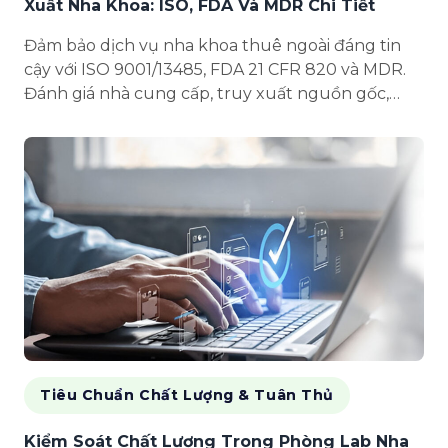
Xuất Nha Khoa: ISO, FDA Và MDR Chi Tiết
Đảm bảo dịch vụ nha khoa thuê ngoài đáng tin
cậy với ISO 9001/13485, FDA 21 CFR 820 và MDR.
Đánh giá nhà cung cấp, truy xuất nguồn gốc,
quy trình kiểm soát chất lượng và CAPA giúp duy
trì chất lượng đ...
Tiêu Chuẩn Chất Lượng & Tuân Thủ
Kiểm Soát Chất Lượng Trong Phòng Lab Nha