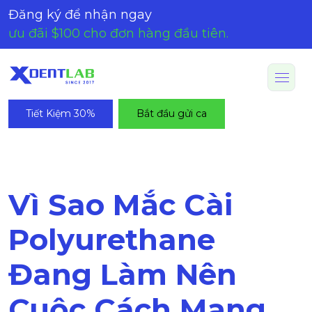
Đăng ký để nhận ngay
ưu đãi $100 cho đơn hàng đầu tiên.
Tiết Kiệm 30%
Bắt đầu gửi ca
Vì Sao Mắc Cài
Polyurethane
Đang Làm Nên
Cuộc Cách Mạng