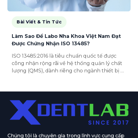
Bài Viết & Tin Tức
Làm Sao Để Labo Nha Khoa Việt Nam Đạt
Được Chứng Nhận ISO 13485?
ISO 13485:2016 là tiêu chuẩn quốc tế được
công nhận rộng rãi về hệ thống quản lý chất
lượng (QMS), dành riêng cho ngành thiết bị y
tế. Đối với các labo nha khoa tại Việt Nam, đạt
chứng nhận ISO 13485...
Chúng tôi là chuyên gia trong lĩnh vực cung cấp