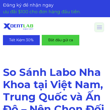
Đăng ký để nhận ngay
ưu đãi $100 cho đơn hàng đầu tiên.
Tiết Kiệm 30%
Bắt đầu gửi ca
So Sánh Labo Nha
Khoa tại Việt Nam,
Trung Quốc và Ấn
Độ – Nên Chọn Đối