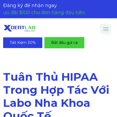
Đăng ký để nhận ngay
ưu đãi $100 cho đơn hàng đầu tiên.
Tiết Kiệm 30%
Bắt đầu gửi ca
Tuân Thủ HIPAA
Trong Hợp Tác Với
Labo Nha Khoa
Quốc Tế